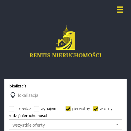
lokalizacja
sprzedaż
wynajem
pierwotny
wtórny
rodzaj nieruchomości
wszystkie oferty